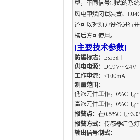
型，不同信号制式的系统或
风电甲烷闭锁装置、DJ4
还可以对动力设备进行开
格后方可使用。
[
主要技术参数]
防爆标志：
ExibdⅠ
供电电源：
DC9V～24V
工作电流
：≤100mA
测量范围：
低浓元件工作，0%CH
～
4
高浓元件工作，0%CH
～
4
报警点：
在0.5%CH
~3.
4
报警方式：
传感器红色灯
输出信号制式：